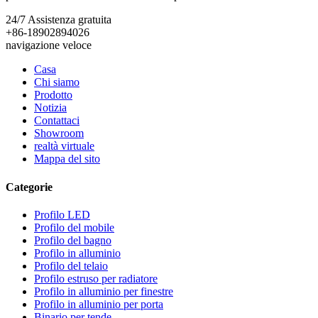
24/7
Assistenza gratuita
+86-18902894026
navigazione veloce
Casa
Chi siamo
Prodotto
Notizia
Contattaci
Showroom
realtà virtuale
Mappa del sito
Categorie
Profilo LED
Profilo del mobile
Profilo del bagno
Profilo in alluminio
Profilo del telaio
Profilo estruso per radiatore
Profilo in alluminio per finestre
Profilo in alluminio per porta
Binario per tende