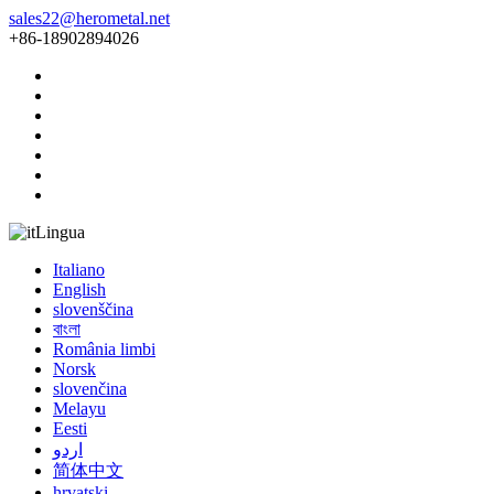
sales22@herometal.net
+86-18902894026
Lingua
Italiano
English
slovenščina
বাংলা
România limbi
Norsk
slovenčina
Melayu
Eesti
اردو
简体中文
hrvatski