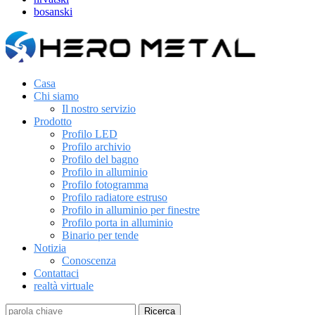
bosanski
Casa
Chi siamo
Il nostro servizio
Prodotto
Profilo LED
Profilo archivio
Profilo del bagno
Profilo in alluminio
Profilo fotogramma
Profilo radiatore estruso
Profilo in alluminio per finestre
Profilo porta in alluminio
Binario per tende
Notizia
Conoscenza
Contattaci
realtà virtuale